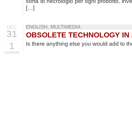
sorta di necrologio per ogni prodotto, in
[…]
ENGLISH
,
MULTIMEDIA
DEC
31
OBSOLETE TECHNOLOGY IN 
1
Is there anything else you would add to the
comments