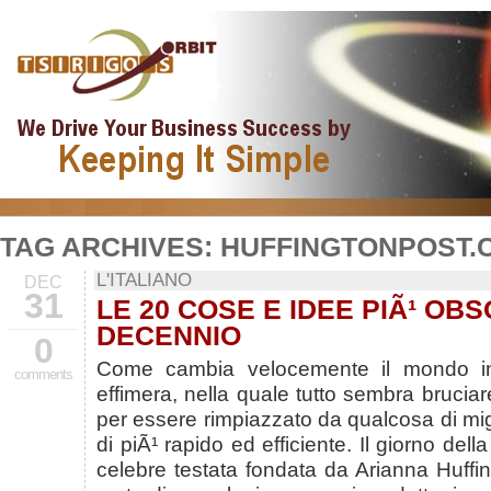
TAG ARCHIVES:
HUFFINGTONPOST.
L'ITALIANO
DEC
31
LE 20 COSE E IDEE PIÃ¹ OB
DECENNIO
0
Come cambia velocemente il mondo i
comments
effimera, nella quale tutto sembra brucia
per essere rimpiazzato da qualcosa di migli
di piÃ¹ rapido ed efficiente. Il giorno della
celebre testata fondata da Arianna Huff